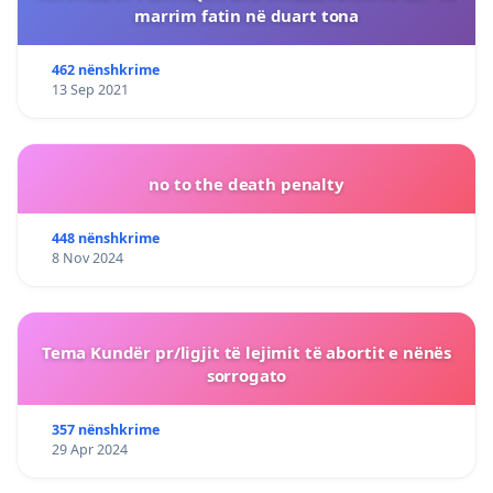
marrim fatin në duart tona
462 nënshkrime
13 Sep 2021
no to the death penalty
448 nënshkrime
8 Nov 2024
Tema Kundër pr/ligjit të lejimit të abortit e nënës
sorrogato
357 nënshkrime
29 Apr 2024