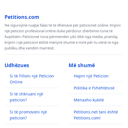
Petitions.com
Ne sigurojmë ruajtje falas të të dhënave për peticionet online. Krijoni
një peticion profesional online duke përdorur shërbimin tonë të
fuqishëm. Peticionet tona përmenden çdo ditë nga media, prandaj
krijimi i një peticioni është mënyrë shumë e mirë për tu vënë re nga
publiku dhe vendim marrësit.
Udhëzues
Më shumë
Si të Filloni një Peticion
Hapni një Peticion
Online
Politika e Fshehtësisë
Si të shkruani një
peticion?
Menaxho kukitë
Si të promovoni një
Petitions.net tani është
peticion?
Petitions.com!