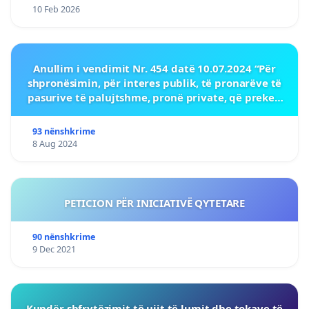
10 Feb 2026
Anullim i vendimit Nr. 454 datë 10.07.2024 “Për
shpronësimin, për interes publik, të pronarëve të
pasurive të palujtshme, pronë private, që preken
nga realizimi i projektit.
93 nënshkrime
8 Aug 2024
PETICION PËR INICIATIVË QYTETARE
90 nënshkrime
9 Dec 2021
Kundër shfrytëzimit të ujit të lumit dhe tokave të