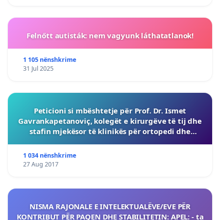
Felnőtt autisták: nem vagyunk láthatatlanok!
1 105 nënshkrime
31 Jul 2025
Peticioni si mbështetje për Prof. Dr. Ismet
Gavrankapetanoviç, kolegët e kirurgëve të tij dhe
stafin mjekësor të klinikës për ortopedi dhe
traumatologji të Qendrës Klinike Universitare të
Sarajevës (U
1 034 nënshkrime
27 Aug 2017
NISMA RAJONALE E INTELEKTUALËVE/EVE PËR
KONTRIBUT PËR PAQEN DHE STABILITETIN: APEL: - ta