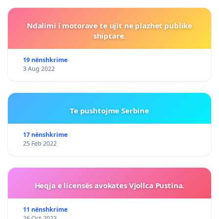
Ndalimi i motorave te ujit ne plazhet publike
shiptare.
19 nënshkrime
3 Aug 2022
Te pushtojme Serbine
17 nënshkrime
25 Feb 2022
Heqja e licensës avokates Vjollca Pustina.
11 nënshkrime
26 Oct 2023