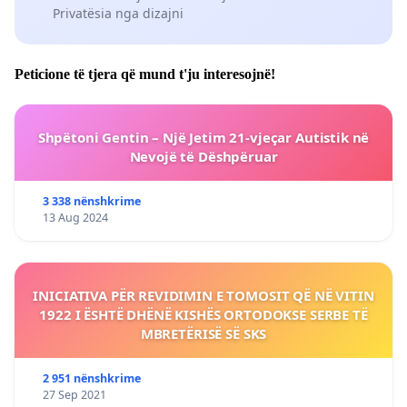
Privatësia nga dizajni
Peticione të tjera që mund t'ju interesojnë!
Shpëtoni Gentin – Një Jetim 21-vjeçar Autistik në
Nevojë të Dëshpëruar
3 338 nënshkrime
13 Aug 2024
INICIATIVA PËR REVIDIMIN E TOMOSIT QË NË VITIN
1922 I ËSHTË DHËNË KISHËS ORTODOKSE SERBE TË
MBRETËRISË SË SKS
2 951 nënshkrime
27 Sep 2021