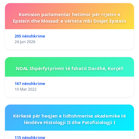
Komision parlamentar hetimor për rrjetin e
Epstein dhe Mossad: e vërteta mbi Dosjet Epstein
205 nënshkrime
24 Jun 2026
NDAL Shpërfytyrimit të fshatit Dardhë, Korçë!!
167 nënshkrime
10 Mar 2022
Kërkesë për heqjen e lidhshmerise akademike të
lëndëve Histologji II dhe Patofiziologji I
115 nënshkrime