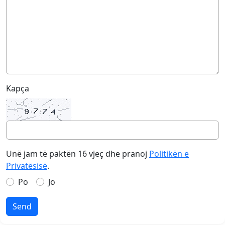
Kapça
Unë jam të paktën 16 vjeç dhe pranoj
Politikën e
Privatësisë
.
Po
Jo
Send