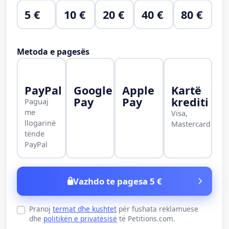
5 €
10 €
20 €
40 €
80 €
Metoda e pagesës
PayPal
Google
Apple
Kartë
Pay
Pay
krediti
Paguaj
me
Visa,
llogarinë
Mastercard
tënde
PayPal
Vazhdo te pagesa 5 €
Pranoj
termat dhe kushtet
për fushata reklamuese
dhe
politikën e privatësisë
të Petitions.com.