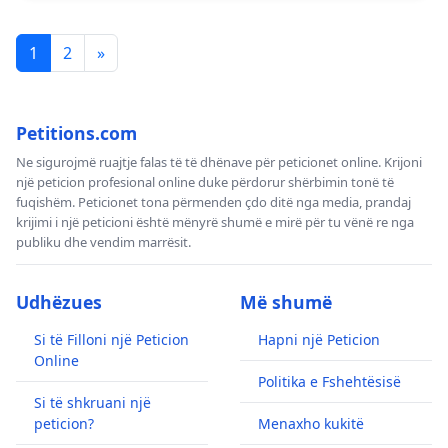
1
2
»
Petitions.com
Ne sigurojmë ruajtje falas të të dhënave për peticionet online. Krijoni
një peticion profesional online duke përdorur shërbimin tonë të
fuqishëm. Peticionet tona përmenden çdo ditë nga media, prandaj
krijimi i një peticioni është mënyrë shumë e mirë për tu vënë re nga
publiku dhe vendim marrësit.
Udhëzues
Më shumë
Si të Filloni një Peticion
Hapni një Peticion
Online
Politika e Fshehtësisë
Si të shkruani një
peticion?
Menaxho kukitë