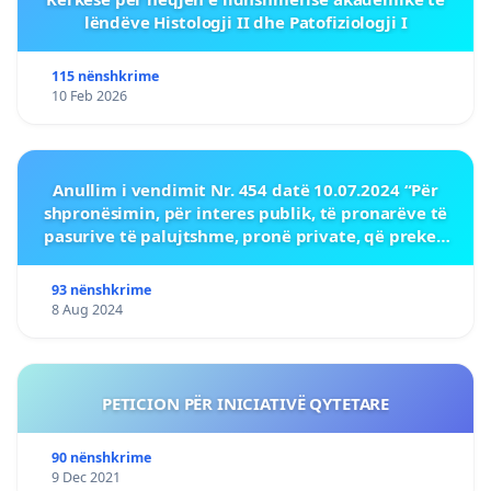
lëndëve Histologji II dhe Patofiziologji I
115 nënshkrime
10 Feb 2026
Anullim i vendimit Nr. 454 datë 10.07.2024 “Për
shpronësimin, për interes publik, të pronarëve të
pasurive të palujtshme, pronë private, që preken
nga realizimi i projektit.
93 nënshkrime
8 Aug 2024
PETICION PËR INICIATIVË QYTETARE
90 nënshkrime
9 Dec 2021