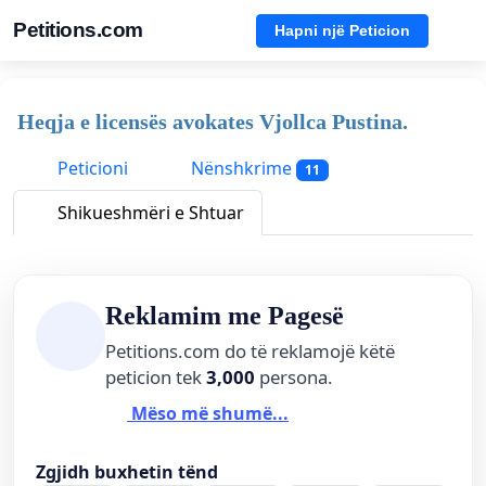
Petitions.com
Hapni një Peticion
Heqja e licensës avokates Vjollca Pustina.
Peticioni
Nënshkrime
11
Shikueshmëri e Shtuar
Reklamim me Pagesë
Petitions.com do të reklamojë këtë
peticion tek
3,000
persona.
Mëso më shumë...
Zgjidh buxhetin tënd