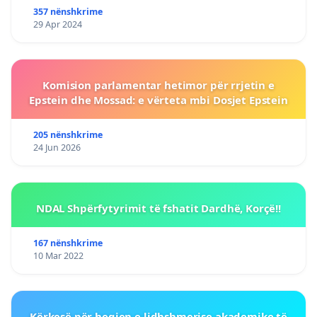
357 nënshkrime
29 Apr 2024
Komision parlamentar hetimor për rrjetin e
Epstein dhe Mossad: e vërteta mbi Dosjet Epstein
205 nënshkrime
24 Jun 2026
NDAL Shpërfytyrimit të fshatit Dardhë, Korçë!!
167 nënshkrime
10 Mar 2022
Kërkesë për heqjen e lidhshmerise akademike të