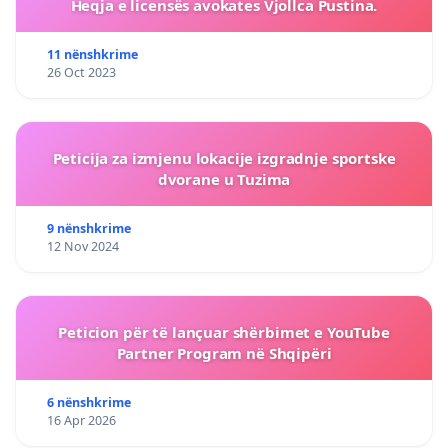
Heqja e licensës avokates Vjollca Pustina.
11 nënshkrime
26 Oct 2023
Peticija za izmjenu lokacije izgradnje sportske
dvorane u Tuzima
9 nënshkrime
12 Nov 2024
Peticion për të lançuar shërbimet e YouTube
Partner Program në Shqipëri
6 nënshkrime
16 Apr 2026