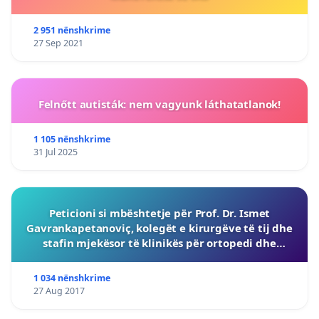
2 951 nënshkrime
27 Sep 2021
Felnőtt autisták: nem vagyunk láthatatlanok!
1 105 nënshkrime
31 Jul 2025
Peticioni si mbështetje për Prof. Dr. Ismet
Gavrankapetanoviç, kolegët e kirurgëve të tij dhe
stafin mjekësor të klinikës për ortopedi dhe
traumatologji të Qendrës Klinike Universitare të
Sarajevës (U
1 034 nënshkrime
27 Aug 2017