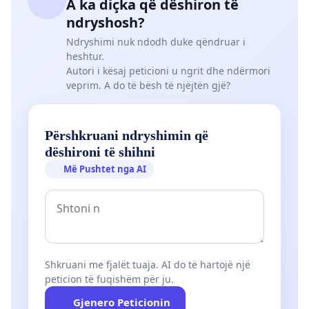
A ka diçka që dëshiron të
ndryshosh?
Ndryshimi nuk ndodh duke qëndruar i
heshtur.
Autori i kësaj peticioni u ngrit dhe ndërmori
veprim. A do të bësh të njëjtën gjë?
Përshkruani ndryshimin që
dëshironi të shihni
Më Pushtet nga AI
Shkruani me fjalët tuaja. AI do të hartojë një
peticion të fuqishëm për ju.
Gjenero Peticionin