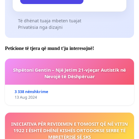
Të dhënat tuaja mbeten tuajat
Privatësia nga dizajni
Peticione të tjera që mund t'ju interesojnë!
Shpëtoni Gentin – Një Jetim 21-vjeçar Autistik në
Nevojë të Dëshpëruar
3 338 nënshkrime
13 Aug 2024
INICIATIVA PËR REVIDIMIN E TOMOSIT QË NË VITIN
1922 I ËSHTË DHËNË KISHËS ORTODOKSE SERBE TË
MBRETËRISË SË SKS