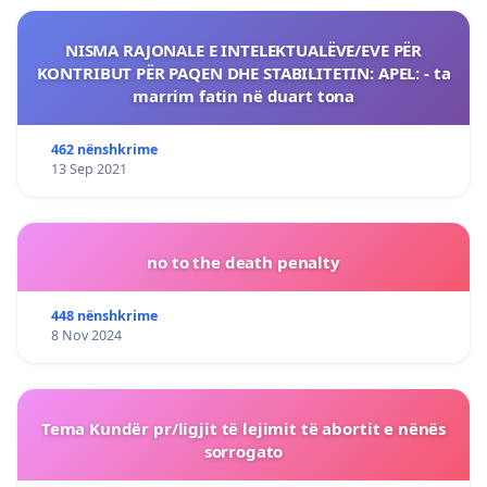
NISMA RAJONALE E INTELEKTUALËVE/EVE PËR
KONTRIBUT PËR PAQEN DHE STABILITETIN: APEL: - ta
marrim fatin në duart tona
462 nënshkrime
13 Sep 2021
no to the death penalty
448 nënshkrime
8 Nov 2024
Tema Kundër pr/ligjit të lejimit të abortit e nënës
sorrogato