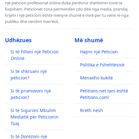
një peticion profesional online duke përdorur shërbimin tonë të
fuqishëm. Peticionet tona përmenden çdo ditë nga media, prandaj
krijimi i një peticioni është mënyrë shumë e mirë për tu vënë re nga
publiku dhe vendim marrësit.
Udhëzues
Më shumë
Si të Filloni një Peticion
Hapni një Peticion
Online
Politika e Fshehtësisë
Si të shkruani një
peticion?
Menaxho kukitë
Si të promovoni një
Petitions.net tani është
peticion?
Petitions.com!
Si të Siguroni Mbulim
Rreth nesh
Mediatik për Peticionin
Tuaj
Si të Dorëzoni një