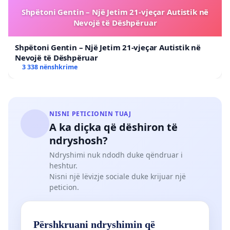
Shpëtoni Gentin – Një Jetim 21-vjeçar Autistik në
Nevojë të Dëshpëruar
Shpëtoni Gentin – Një Jetim 21-vjeçar Autistik në
Nevojë të Dëshpëruar
3 338 nënshkrime
NISNI PETICIONIN TUAJ
A ka diçka që dëshiron të
ndryshosh?
Ndryshimi nuk ndodh duke qëndruar i
heshtur.
Nisni një lëvizje sociale duke krijuar një
peticion.
Përshkruani ndryshimin që